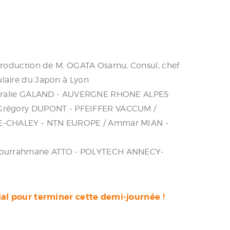
troduction de M. OGATA Osamu, Consul, chef
laire du Japon à Lyon
 Coralie GALAND - AUVERGNE RHONE ALPES
Grégory DUPONT - PFEIFFER VACCUM /
E-CHALEY - NTN EUROPE / Ammar MIAN -
dourrahmane ATTO - POLYTECH ANNECY-
ial pour terminer cette demi-journée !