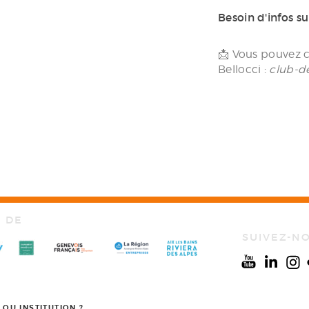
Besoin d'infos s
📩 Vous pouvez c
Bellocci :
club-d
N DE
SUIVEZ-N
 OU INSTITUTION ?