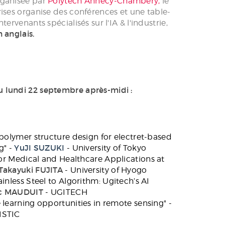
USEZ VOS OFFRES !
rganisée par
Polytech Annecy-Chambéry
,
le
ises organise des conférences et une table-
tervenants spécialisés sur l'IA & l'industrie,
n anglais.
 lundi 22 septembre après-midi :
polymer structure design for electret-based
g" -
YuJI SUZUKI
- University of Tokyo
for Medical and Healthcare Applications at
Takayuki FUJITA
- University of Hyogo
inless Steel to Algorithm: Ugitech’s AI
ic MAUDUIT
- UGITECH
 learning opportunities in remote sensing" -
ISTIC