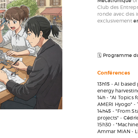
Mécatronique
DIFF
o
Club des Entrepr
ronde avec des in
exclusivement
e
🗓️ Programme du
Conférences
13h15
- AI based 
energy harvestin
14h
- "AI Topics 
AMERI Hyogo" -
14h45
- "From Sta
projects" -
Cédr
15h30 - "Machine
Ammar MIAN - L